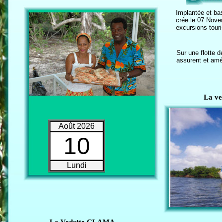
Implantée et bas
crée le 07 Nove
excursions tour
Sur une flotte 
assurent et amél
La v
Août 2026
10
Lundi